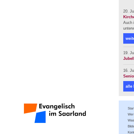
20. Ju
Kirch
Auch i
unter
weit
19. Ju
Jubel
16. Ju
Senio
alle
Star
Wer 
Was 
Bild
Kon