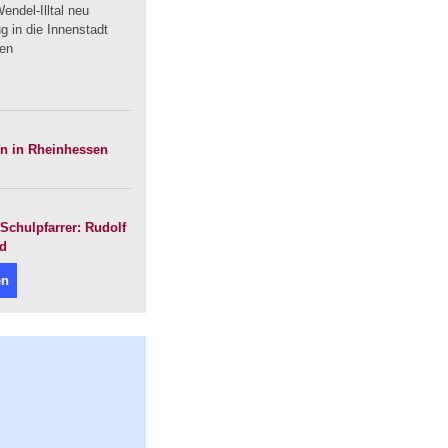
endel-Illtal neu
 in die Innenstadt
uen
en in Rheinhessen
Schulpfarrer: Rudolf
nd
en